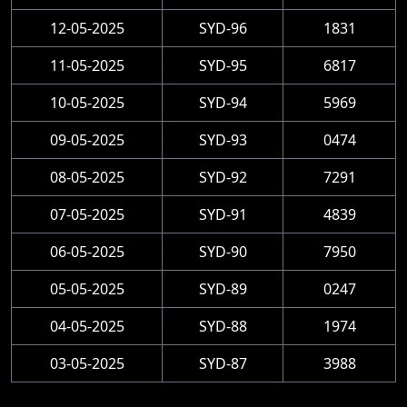
12-05-2025
SYD-96
1831
11-05-2025
SYD-95
6817
10-05-2025
SYD-94
5969
09-05-2025
SYD-93
0474
08-05-2025
SYD-92
7291
07-05-2025
SYD-91
4839
06-05-2025
SYD-90
7950
05-05-2025
SYD-89
0247
04-05-2025
SYD-88
1974
03-05-2025
SYD-87
3988