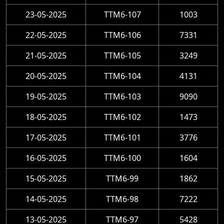
23-05-2025
TTM6-107
1003
22-05-2025
TTM6-106
7331
21-05-2025
TTM6-105
3249
20-05-2025
TTM6-104
4131
19-05-2025
TTM6-103
9090
18-05-2025
TTM6-102
1473
17-05-2025
TTM6-101
3776
16-05-2025
TTM6-100
1604
15-05-2025
TTM6-99
1862
14-05-2025
TTM6-98
7222
13-05-2025
TTM6-97
5428