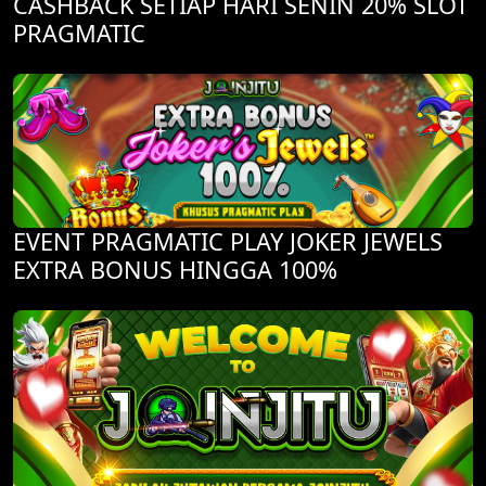
CASHBACK SETIAP HARI SENIN 20% SLOT
PRAGMATIC
EVENT PRAGMATIC PLAY JOKER JEWELS
EXTRA BONUS HINGGA 100%