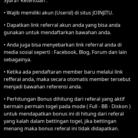
SyaraT Ketentuan :
• Wajib memiliki akun (Userid) di situs JOINJITU.
• Dapatkan link referral akun anda yang bisa anda
gunakan untuk mendaftarkan bawahan anda.
• Anda juga bisa menyebarkan link referral anda di
media sosial seperti : Facebook, Blog, Forum dan lain
sebagainya.
• Ketika ada pendaftaran member baru melalui link
refferal anda, maka secara otomatis member tersebut
menjadi bawahan referensi anda.
• Perhitungan Bonus dihitung dari referal yang aktif
bermain permain togel pada mode ( Full - BB - Diskon )
untuk mendapatkan bonus ini di hitung dari referal
yang kalah dalam bettingan togel, jika bettingan
menang maka bonus referal ini tidak didapatkan.