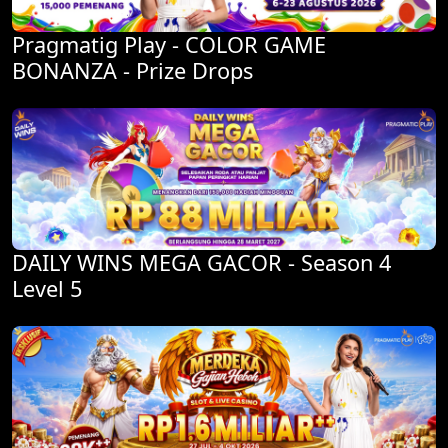
Pragmatig Play - COLOR GAME
BONANZA - Prize Drops
DAILY WINS MEGA GACOR - Season 4
Level 5