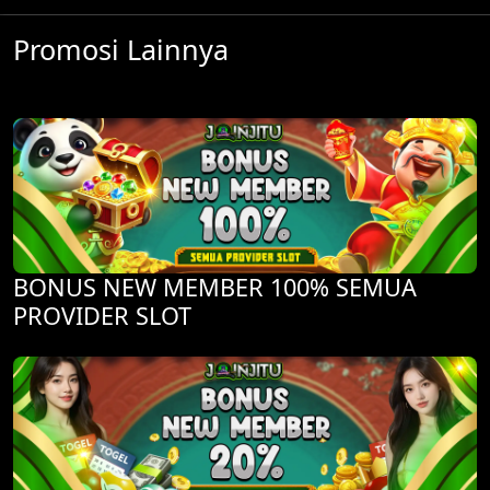
Promosi Lainnya
BONUS NEW MEMBER 100% SEMUA
PROVIDER SLOT