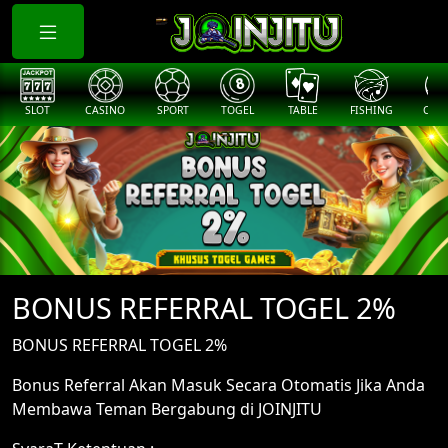
SLOT
CASINO
SPORT
TOGEL
TABLE
FISHING
COCK
BONUS REFERRAL TOGEL 2%
BONUS REFERRAL TOGEL 2%
Bonus Referral Akan Masuk Secara Otomatis Jika Anda
Membawa Teman Bergabung di JOINJITU