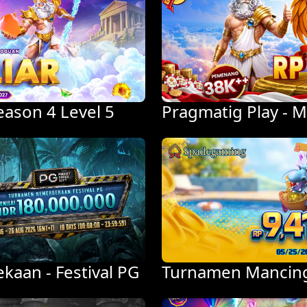
ason 4 Level 5
Pragmatig Play - 
aan - Festival PG
Turnamen Mancing