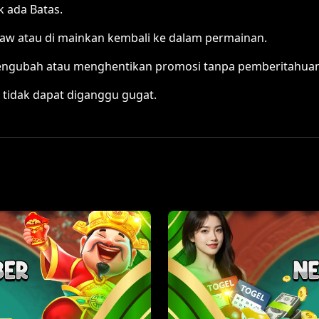
 ada Batas.
draw atau di mainkan kembali ke dalam permainan.
mengubah atau menghentikan promosi tanpa pemberitahuan 
 tidak dapat diganggu gugat.