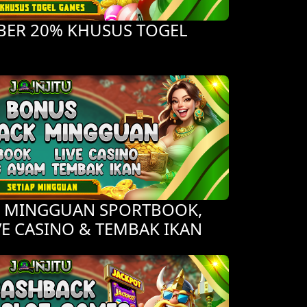
ER 20% KHUSUS TOGEL
 MINGGUAN SPORTBOOK,
VE CASINO & TEMBAK IKAN