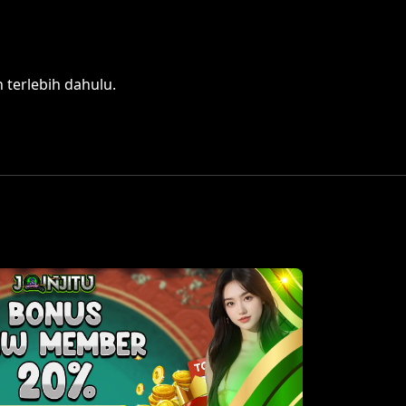
terlebih dahulu.