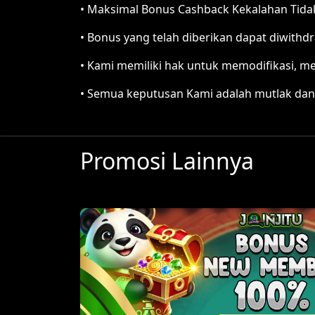
• Maksimal Bonus Cashback Kekalahan Tidak
• Bonus yang telah diberikan dapat diwith
• Kami memiliki hak untuk memodifikasi, 
• Semua keputusan Kami adalah mutlak dan
Promosi Lainnya