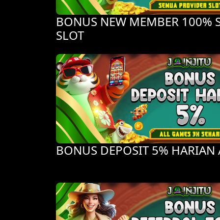
BONUS NEW MEMBER 100% 
SLOT
BONUS DEPOSIT 5% HARIAN 