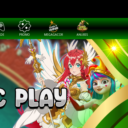
ADE
PROMO
MEGAGACOR
ANUBIS